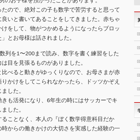
の男のお子様を預かったことがあります。
ったので、絶対この子も数学で苦労すると思って
に良いと書いてあることをしてきました。赤ちゃ
かけをして、物がつかめるようになったらブロッ
た」とお母様は話されました。
数列を1〜200まで読み、数字を書く練習をした
力は目を見張るものがありました。
と比べると動きがゆっくりなので、お母さまが赤
語りかけをしてこられなかったら、ドッツかぞえ
じました。
動きも活発になり、6年生の時にはサッカーでキ
しました。
することなく、本人の『ぼく数学得意科目だか
の時からの働きかけの大切さを実感した経験の一