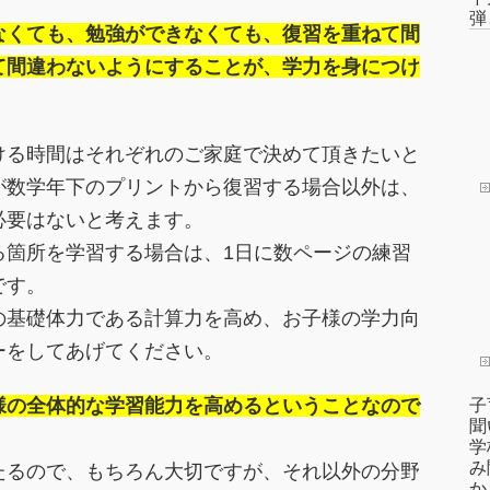
弾
なくても、勉強ができなくても、復習を重ねて間
て間違わないようにすることが、学力を身につけ
ける時間はそれぞれのご家庭で決めて頂きたいと
が数学年下のプリントから復習する場合以外は、
必要はないと考えます。
る箇所を学習する場合は、1日に数ページの練習
です。
の基礎体力である計算力を高め、お子様の学力向
ーをしてあげてください。
様の全体的な学習能力を高めるということなので
子
聞
学
み
たるので、もちろん大切ですが、それ以外の分野
かし