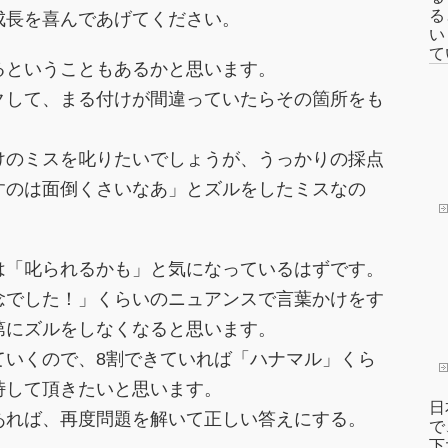
る
成長を喜んであげてください。
い
て
るということもあるかと思います。
クして、まる付けが間違っていたらその箇所をも
けのミスを叱りたいでしょうが、うっかりの採点
すのは面倒くさいなあ」とズルをしたミスなの
は「叱られるかも」と気になっているはずです。
念でした！」くらいのニュアンスで言葉かけをす
第にズルをしなくなると思います。
ていくので、8割できていれば「ハナマル」くら
峙して頂きたいと思います。
日
あれば、再度問題を解いて正しい答えにする。
で
下