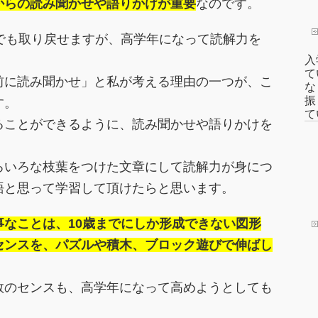
からの読み聞かせや語りかけが重要
なのです。
でも取り戻せますが、高学年になって読解力を
入
て
前に読み聞かせ」と私が考える理由の一つが、こ
な
振
す。
て
ることができるように、読み聞かせや語りかけを
ろいろな枝葉をつけた文章にして読解力が身につ
語と思って学習して頂けたらと思います。
事なことは、10歳までにしか形成できない図形
センスを、パズルや積木、ブロック遊びで伸ばし
数のセンスも、高学年になって高めようとしても