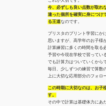
これが大切です。
今、必ずしも良い点数が取れ
違った個所を確実に身につけ
る王道
なのです。
プリスタのプリント学習にか
思いますが、高学年のお子様
計算練習に多くの時間を取る
予習や今現在学校で習ってい
でも計算力はついていくから
毎日、少しずつの練習で算数
上に大切な応用部分のフォロ
この時期に大切なのは、お子
す。
その中で計算は基礎体力にあ